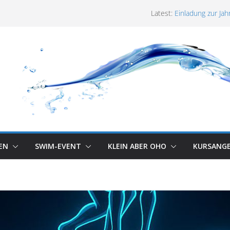
Latest:
Einladung zur J
Holte-Stukenbro
Neuer Anfängerku
Protokoll der J
Masters starten
SSC´90 gelingt de
EN
SWIM-EVENT
KLEIN ABER OHO
KURSANG