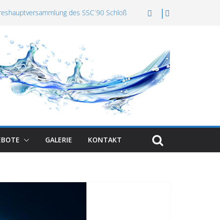
ahreshauptversammlung des SSC´90 Schloß
ck am 15.04.2026
rs online
ahreshauptversammlung 2026
 in Dortmund-Hörde
r Start in die Langbahn-Saison
EBOTE
GALERIE
KONTAKT