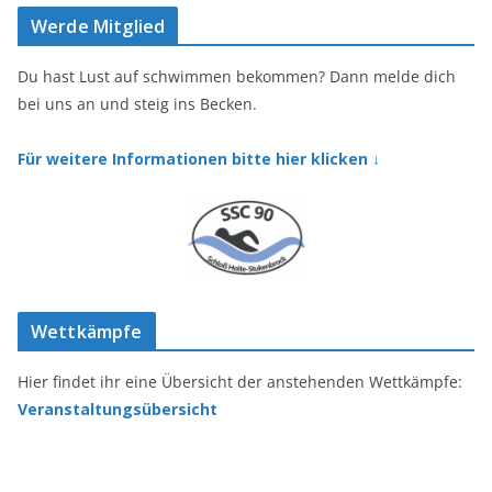
e
t
Werde Mitglied
b
a
o
g
o
r
Du hast Lust auf schwimmen bekommen? Dann melde dich
k
a
bei uns an und steig ins Becken.
m
Für weitere Informationen bitte hier klicken ↓
Wettkämpfe
Hier findet ihr eine Übersicht der anstehenden Wettkämpfe:
Veranstaltungsübersicht