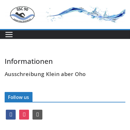
Zum
Inhalt
springen
Informationen
Ausschreibung Klein aber Oho
Follow us
f
i
r
a
n
s
c
s
s