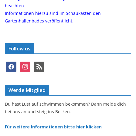
beachten.
Informationen hierzu sind im Schaukasten den
Gartenhallenbades veröffentlicht.
Follow us
f
i
r
a
n
s
c
s
s
e
t
Werde Mitglied
b
a
o
g
o
r
Du hast Lust auf schwimmen bekommen? Dann melde dich
k
a
bei uns an und steig ins Becken.
m
Für weitere Informationen bitte hier klicken ↓