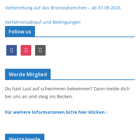
Vorbereitung auf das Bronzeabzeichen – ab 07.09.2026
Verfahrensablauf und Bedingungen
Follow us
f
i
r
a
n
s
c
s
s
e
t
Werde Mitglied
b
a
o
g
o
r
Du hast Lust auf schwimmen bekommen? Dann melde dich
k
a
bei uns an und steig ins Becken.
m
Für weitere Informationen bitte hier klicken ↓
Wettkämpfe