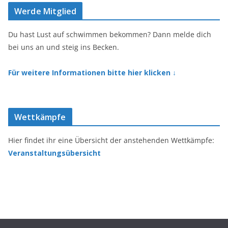
e
t
Werde Mitglied
b
a
o
g
o
r
Du hast Lust auf schwimmen bekommen? Dann melde dich
k
a
bei uns an und steig ins Becken.
m
Für weitere Informationen bitte hier klicken ↓
Wettkämpfe
Hier findet ihr eine Übersicht der anstehenden Wettkämpfe:
Veranstaltungsübersicht