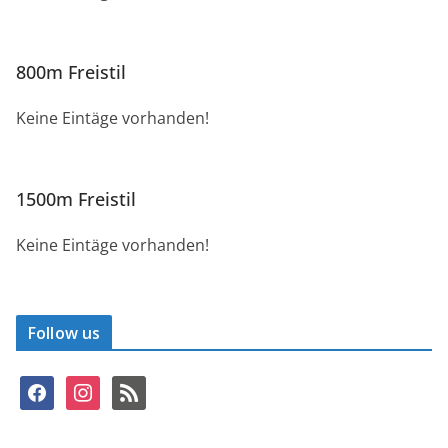
800m Freistil
Keine Eintäge vorhanden!
1500m Freistil
Keine Eintäge vorhanden!
Follow us
f
i
r
a
n
s
c
s
s