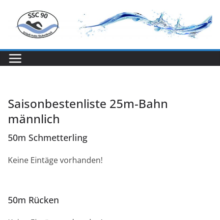
Zum
Inhalt
springen
Saisonbestenliste 25m-Bahn
männlich
50m Schmetterling
Keine Eintäge vorhanden!
50m Rücken