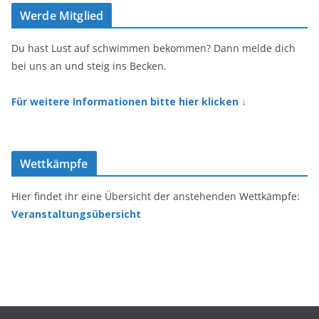
e
t
Werde Mitglied
b
a
o
g
o
r
Du hast Lust auf schwimmen bekommen? Dann melde dich
k
a
bei uns an und steig ins Becken.
m
Für weitere Informationen bitte hier klicken ↓
Wettkämpfe
Hier findet ihr eine Übersicht der anstehenden Wettkämpfe:
Veranstaltungsübersicht