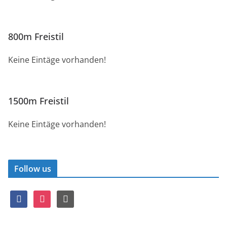
800m Freistil
Keine Eintäge vorhanden!
1500m Freistil
Keine Eintäge vorhanden!
Follow us
f
i
r
a
n
s
c
s
s