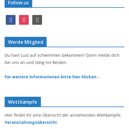
Follow us
f
i
r
a
n
s
c
s
s
e
t
Werde Mitglied
b
a
o
g
o
r
Du hast Lust auf schwimmen bekommen? Dann melde dich
k
a
bei uns an und steig ins Becken.
m
Für weitere Informationen bitte hier klicken ↓
Wettkämpfe
Hier findet ihr eine Übersicht der anstehenden Wettkämpfe:
Veranstaltungsübersicht