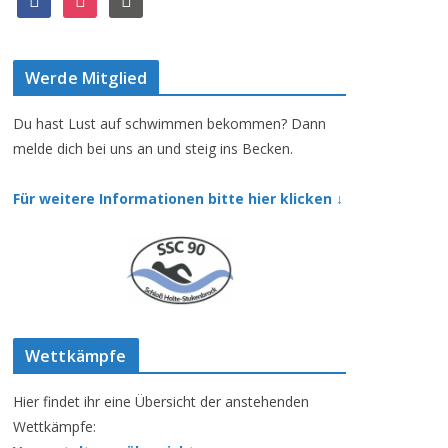
a
n
s
c
s
s
e
t
Werde Mitglied
b
a
o
g
o
r
Du hast Lust auf schwimmen bekommen? Dann
k
a
melde dich bei uns an und steig ins Becken.
m
Für weitere Informationen bitte hier klicken ↓
Wettkämpfe
Hier findet ihr eine Übersicht der anstehenden
Wettkämpfe: