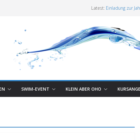
SSC´90 gelingt d
Latest:
Einladung zur J
Holte-Stukenbro
Neuer Anfängerku
Protokoll der J
Masters starten
EN
SWIM-EVENT
KLEIN ABER OHO
KURSANG