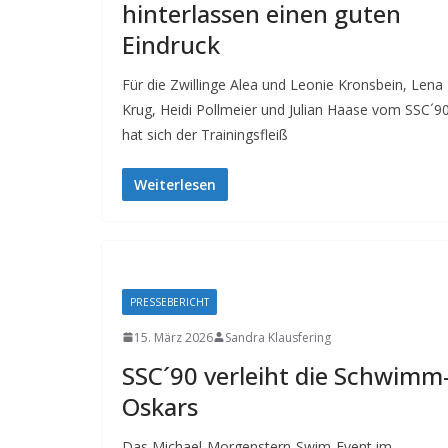
hinterlassen einen guten
Eindruck
Für die Zwillinge Alea und Leonie Kronsbein, Lena
Krug, Heidi Pollmeier und Julian Haase vom SSC´9
hat sich der Trainingsfleiß
Weiterlesen
PRESSEBERICHT
15. März 2026
Sandra Klausfering
SSC´90 verleiht die Schwimm
Oskars
Das Michael-Morgenstern-Swim-Event im